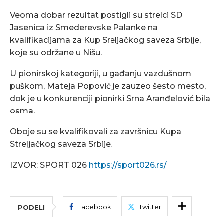
Veoma dobar rezultat postigli su strelci SD
Jasenica iz Smederevske Palanke na
kvalifikacijama za Kup Sreljačkog saveza Srbije,
koje su održane u Nišu.
U pionirskoj kategoriji, u gađanju vazdušnom
puškom, Mateja Popović je zauzeo šesto mesto,
dok je u konkurenciji pionirki Srna Aranđelović bila
osma.
Oboje su se kvalifikovali za završnicu Kupa
Streljačkog saveza Srbije.
IZVOR: SPORT 026
https://sport026.rs/
Facebook
Twitter
PODELI