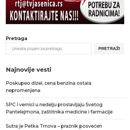
Pretraga
PRETRAŽI
Najnovije vesti
Poskupeo dizel, cena benzina ostala
nepromenjena
SPC i vernici u nedelju proslavljaju Svetog
Pantelejmona, zaštitnika medicine i farmacije
Sutra je Petka Trnova – praznik posvećen