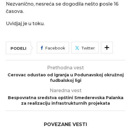
Nezvanično, nesreća se dogodila nešto posle 16
časova.
Uvidjaj je u toku.
Facebook
Twitter
PODELI
Prethodna vest
Cerovac odustao od igranja u Podunavskoj okružnoj
fudbalskoj ligi
Naredna vest
Bespovratna sredstva opštini Smederevska Palanka
za realizaciju infrastrukturnih projekata
POVEZANE VESTI