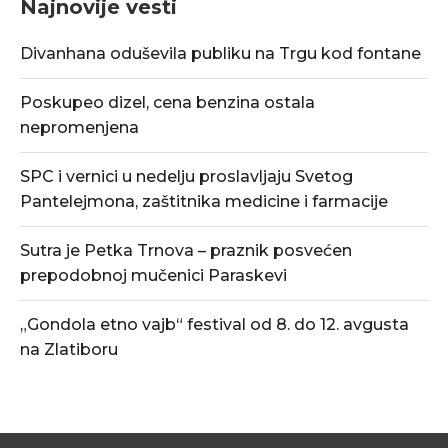
Najnovije vesti
Divanhana oduševila publiku na Trgu kod fontane
Poskupeo dizel, cena benzina ostala
nepromenjena
SPC i vernici u nedelju proslavljaju Svetog
Pantelejmona, zaštitnika medicine i farmacije
Sutra je Petka Trnova – praznik posvećen
prepodobnoj mučenici Paraskevi
„Gondola etno vajb“ festival od 8. do 12. avgusta
na Zlatiboru