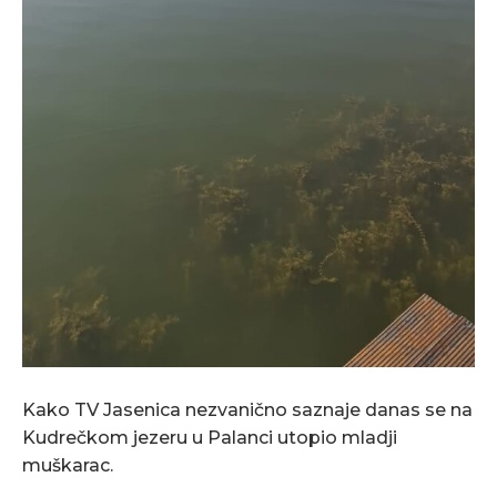
Kako TV Jasenica nezvanično saznaje danas se na
Kudrečkom jezeru u Palanci utopio mladji
muškarac.