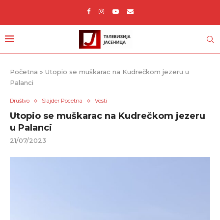
Početna
»
Utopio se muškarac na Kudrečkom jezeru u
Palanci
Društvo
Slajder Pocetna
Vesti
Utopio se muškarac na Kudrečkom jezeru
u Palanci
21/07/2023