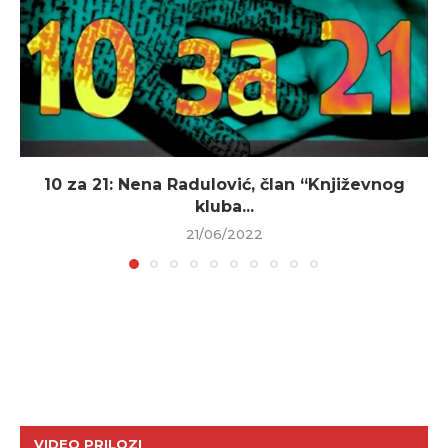
10 za 21: Nena Radulović, član “Književnog
kluba...
21/06/2022
VIDEO PRILOZI