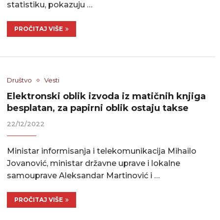
statistiku, pokazuju …
PROČITAJ VIŠE
Društvo
Vesti
Elektronski oblik izvoda iz matičnih knjiga
besplatan, za papirni oblik ostaju takse
22/12/2022
Ministar informisanja i telekomunikacija Mihailo
Jovanović, ministar državne uprave i lokalne
samouprave Aleksandar Martinović i …
PROČITAJ VIŠE