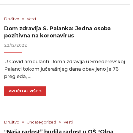
Društvo
Vesti
Dom zdravlja S. Palanka: Jedna osoba
pozitivna na koronavirus
22/12/2022
U Covid ambulanti Doma zdravlja u Smederevskoj
Palanci tokom jučerašnjeg dana obavljeno je 76
pregleda, …
PROČITAJ VIŠE
Društvo
Uncategorized
Vesti
“Naša radost” budila radost u OŠ “Olga