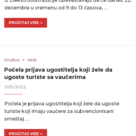
Iz Elekstrodistribucije obeveštavaju da će danas, 22.
decembra u vremenu od 9 do 13 časova, …
PROČITAJ VIŠE
Društvo
Vesti
Počela prijava ugostitelja koji žele da
ugoste turiste sa vaučerima
21/12/2022
Počela je prijava ugostitelja koji žele da ugoste
turiste koji imaju vaučere za subvencionisani
smeštaj. …
PROČITAJ VIŠE