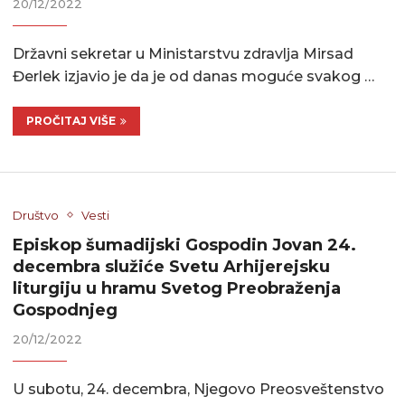
20/12/2022
Državni sekretar u Ministarstvu zdravlja Mirsad
Đerlek izjavio je da je od danas moguće svakog …
PROČITAJ VIŠE
Društvo
Vesti
Episkop šumadijski Gospodin Jovan 24.
decembra služiće Svetu Arhijerejsku
liturgiju u hramu Svetog Preobraženja
Gospodnjeg
20/12/2022
U subotu, 24. decembra, Njegovo Preosveštenstvo