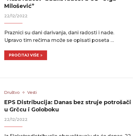
Milošević”
22/12/2022
Praznici su dani darivanja, dani radosti i nade.
Upravo tim rečima može se opisati poseta …
PROČITAJ VIŠE
Društvo
Vesti
EPS Distribucija: Danas bez struje potrošači
u Grčcu i Goloboku
22/12/2022