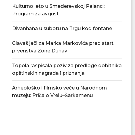
Kulturno leto u Smederevskoj Palanci:
Program za avgust
Divanhana u subotu na Trgu kod fontane
Glavaš jači za Marka Markovića pred start
prvenstva Zone Dunav
Topola raspisala poziv za predloge dobitnika
opštinskih nagrada i priznanja
Arheološko i filmsko veče u Narodnom
muzeju: Priča o Vrelu–Šarkamenu