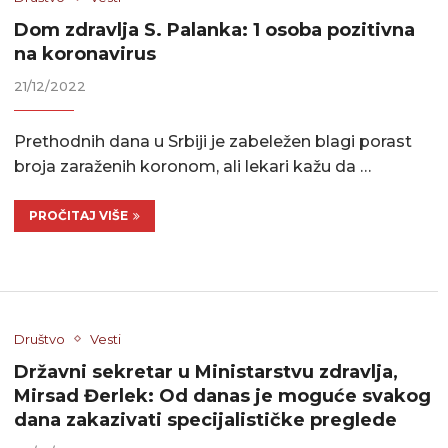
Dom zdravlja S. Palanka: 1 osoba pozitivna
na koronavirus
21/12/2022
Prethodnih dana u Srbiji je zabeležen blagi porast
broja zaraženih koronom, ali lekari kažu da …
PROČITAJ VIŠE
Društvo
Vesti
Državni sekretar u Ministarstvu zdravlja,
Mirsad Đerlek: Od danas je moguće svakog
dana zakazivati specijalističke preglede