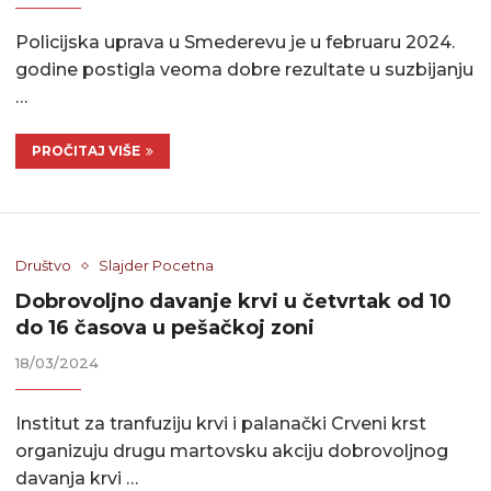
Policijska uprava u Smederevu je u februaru 2024.
godine postigla veoma dobre rezultate u suzbijanju
…
PROČITAJ VIŠE
Društvo
Slajder Pocetna
Dobrovoljno davanje krvi u četvrtak od 10
do 16 časova u pešačkoj zoni
18/03/2024
Institut za tranfuziju krvi i palanački Crveni krst
organizuju drugu martovsku akciju dobrovoljnog
davanja krvi …