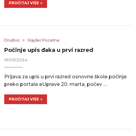
PROČITAJ VIŠE
Društvo
Slajder Pocetna
Počinje upis đaka u prvi razred
19/03/2024
Prijava za upis u prvi razred osnovne škole počinje
preko portala eUprave 20. marta, počev …
PROČITAJ VIŠE