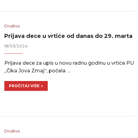
Društvo
Prijava dece u vrtiće od danas do 29. marta
18/03/2024
Prijava dece za upis u novu radnu godinu u vrtiće PU
„Čika Jova Zmaj“, počela …
PROČITAJ VIŠE
Društvo