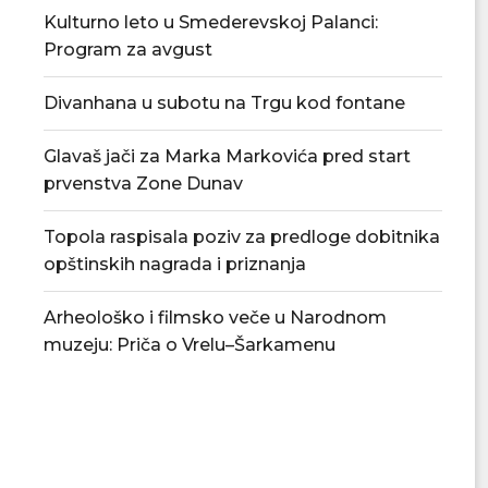
Kulturno leto u Smederevskoj Palanci:
Program za avgust
Divanhana u subotu na Trgu kod fontane
Glavaš jači za Marka Markovića pred start
prvenstva Zone Dunav
Topola raspisala poziv za predloge dobitnika
opštinskih nagrada i priznanja
Arheološko i filmsko veče u Narodnom
muzeju: Priča o Vrelu–Šarkamenu