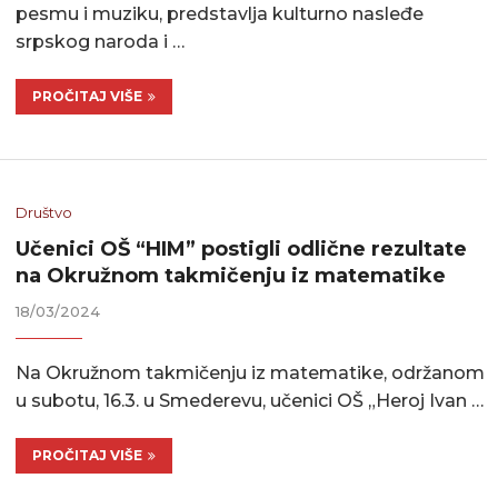
pesmu i muziku, predstavlja kulturno nasleđe
srpskog naroda i …
PROČITAJ VIŠE
Društvo
Učenici OŠ “HIM” postigli odlične rezultate
na Okružnom takmičenju iz matematike
18/03/2024
Na Okružnom takmičenju iz matematike, održanom
u subotu, 16.3. u Smederevu, učenici OŠ „Heroj Ivan …
PROČITAJ VIŠE