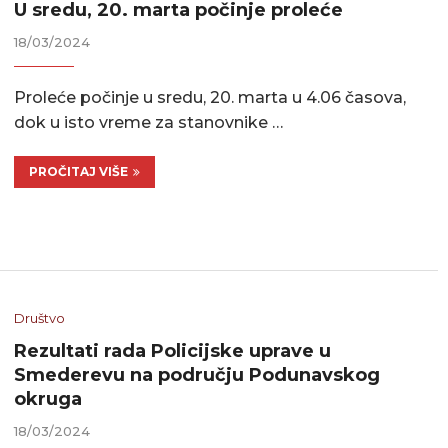
U sredu, 20. marta počinje proleće
18/03/2024
Proleće počinje u sredu, 20. marta u 4.06 časova,
dok u isto vreme za stanovnike …
PROČITAJ VIŠE
Društvo
Rezultati rada Policijske uprave u
Smederevu na području Podunavskog
okruga
18/03/2024