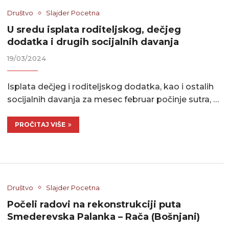
Društvo
Slajder Pocetna
U sredu isplata roditeljskog, dečjeg
dodatka i drugih socijalnih davanja
19/03/2024
Isplata dečjeg i roditeljskog dodatka, kao i ostalih
socijalnih davanja za mesec februar počinje sutra, …
PROČITAJ VIŠE
Društvo
Slajder Pocetna
Počeli radovi na rekonstrukciji puta
Smederevska Palanka – Rača (Bošnjani)