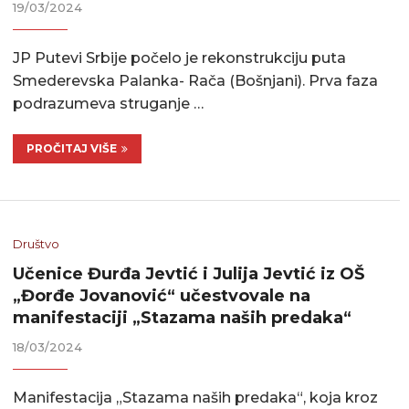
19/03/2024
JP Putevi Srbije počelo je rekonstrukciju puta
Smederevska Palanka- Rača (Bošnjani). Prva faza
podrazumeva struganje …
PROČITAJ VIŠE
Društvo
Učenice Đurđa Jevtić i Julija Jevtić iz OŠ
„Đorđe Jovanović“ učestvovale na
manifestaciji „Stazama naših predaka“
18/03/2024
Manifestacija „Stazama naših predaka“, koja kroz