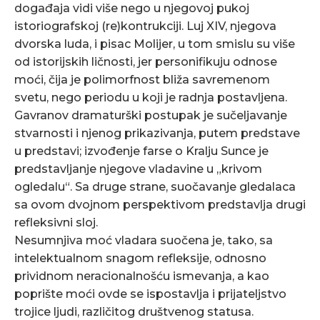
događaja vidi više nego u njegovoj pukoj
istoriografskoj (re)kontrukciji. Luj XIV, njegova
dvorska luda, i pisac Molijer, u tom smislu su više
od istorijskih ličnosti, jer personifikuju odnose
moći, čija je polimorfnost bliža savremenom
svetu, nego periodu u koji je radnja postavljena.
Gavranov dramaturški postupak je sučeljavanje
stvarnosti i njenog prikazivanja, putem predstave
u predstavi; izvođenje farse o Kralju Sunce je
predstavljanje njegove vladavine u „krivom
ogledalu“. Sa druge strane, suočavanje gledalaca
sa ovom dvojnom perspektivom predstavlja drugi
refleksivni sloj.
Nesumnjiva moć vladara suočena je, tako, sa
intelektualnom snagom refleksije, odnosno
prividnom neracionalnošću ismevanja, a kao
poprište moći ovde se ispostavlja i prijateljstvo
trojice ljudi, različitog društvenog statusa.