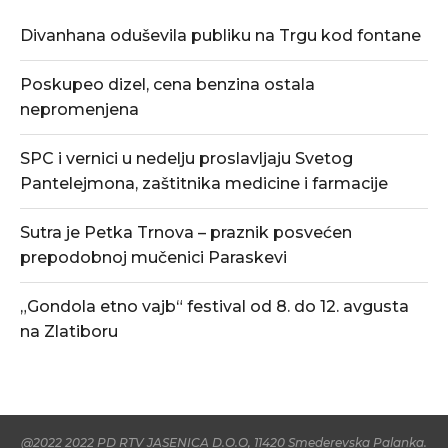
Divanhana oduševila publiku na Trgu kod fontane
Poskupeo dizel, cena benzina ostala
nepromenjena
SPC i vernici u nedelju proslavljaju Svetog
Pantelejmona, zaštitnika medicine i farmacije
Sutra je Petka Trnova – praznik posvećen
prepodobnoj mučenici Paraskevi
„Gondola etno vajb“ festival od 8. do 12. avgusta
na Zlatiboru
@2022 2022 PD RTV JASENICA D.O.O, 11420 Smederevska Palanka.