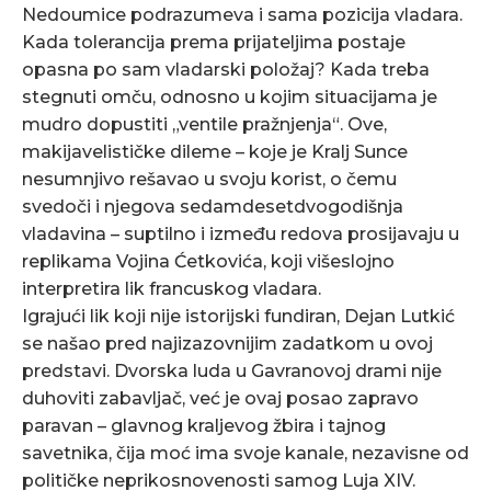
Nedoumice podrazumeva i sama pozicija vladara.
Kada tolerancija prema prijateljima postaje
opasna po sam vladarski položaj? Kada treba
stegnuti omču, odnosno u kojim situacijama je
mudro dopustiti „ventile pražnjenja“. Ove,
makijavelističke dileme – koje je Kralj Sunce
nesumnjivo rešavao u svoju korist, o čemu
svedoči i njegova sedamdesetdvogodišnja
vladavina – suptilno i između redova prosijavaju u
replikama Vojina Ćetkovića, koji višeslojno
interpretira lik francuskog vladara.
Igrajući lik koji nije istorijski fundiran, Dejan Lutkić
se našao pred najizazovnijim zadatkom u ovoj
predstavi. Dvorska luda u Gavranovoj drami nije
duhoviti zabavljač, već je ovaj posao zapravo
paravan – glavnog kraljevog žbira i tajnog
savetnika, čija moć ima svoje kanale, nezavisne od
političke neprikosnovenosti samog Luja XIV.