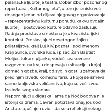
palanačke ljubitelje teatra. Dobar izbor pozorišnog
repertoara „Kulturnog leta“, u tom je smislu već
dosegao jedan od ciljeva njegovog organizovanja
– reprezentativnu kulturnu ponudu, kakvu ovdašnji
ljubitelji i poštovaoci kulture odavno zaslužuju.
Radnja predstave smeštena je u kvaziistorijski
kontekst. Proslavljajući desetogodišnjicu
prijateljstva, kralj Luj XIV, poznat i pod imenom
Kralj Sunce, dvorska luda, i pisac, Žan Baptist
Molijer, tokom pijanke, vodeći svakovrsne
razgovore, na kraju dospevaju u situaciju u kojoj
domaćin gozbe, kralj, od svojih gostiju zahteva da
pred njim izvedu komičnu farsu u kojoj se ismeva
samo kraljevsko veličanstvo, koju su već izvodili
iza leđa svoga vladara.
Napominjući u didaskalijama da Noć bogova nije
istorijska drama, Gavran potcrtava onaj, još kod
Aristotela, učinjen uvid – da se u refleksiji nekog