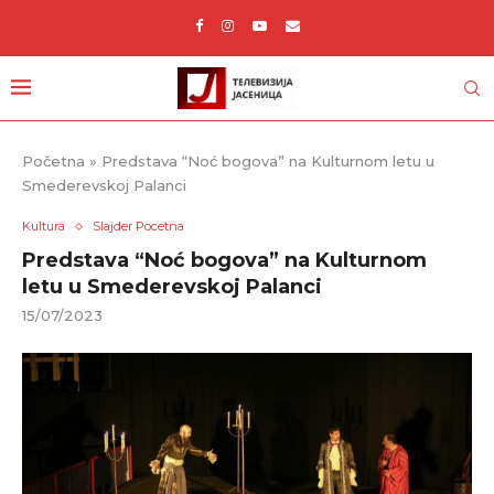
Početna
»
Predstava “Noć bogova” na Kulturnom letu u
Smederevskoj Palanci
Kultura
Slajder Pocetna
Predstava “Noć bogova” na Kulturnom
letu u Smederevskoj Palanci
15/07/2023