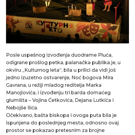
Posle uspešnog izvođenja duodrame Pluća,
odigrane prošlog petka, palanačka publika je, u
okviru „Kulturnog leta“, bila u prilici da vidi još
jedno izuzetno ostvarenje, Noć bogova Mira
Gavrana, u režiji mladog reditelja Marka
Manojlovića, i izvođenju tri barda domaćeg
glumišta – Vojina Ćetkovića, Dejana Lutkića i
Nebojše Ilića.
Očekivano, bašta biskopa i ovoga puta bila je
ispunjena do poslednjeg mesta, odnosno ovaj
prostor se pokazao pretesnim za brojne