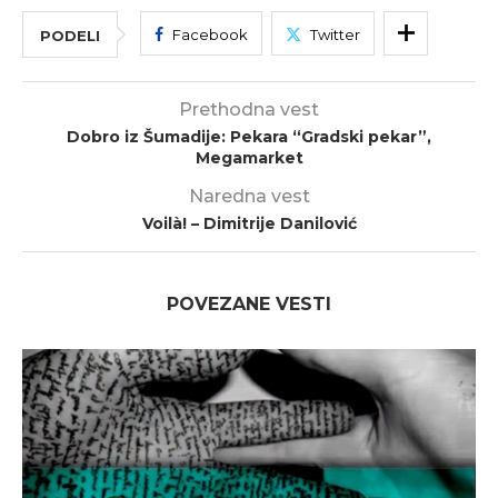
Facebook
Twitter
PODELI
Prethodna vest
Dobro iz Šumadije: Pekara “Gradski pekar”,
Megamarket
Naredna vest
Voilà! – Dimitrije Danilović
POVEZANE VESTI