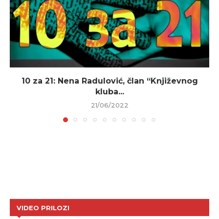
10 za 21: Nena Radulović, član “Književnog
kluba...
21/06/2022
VIDEO PRILOZI