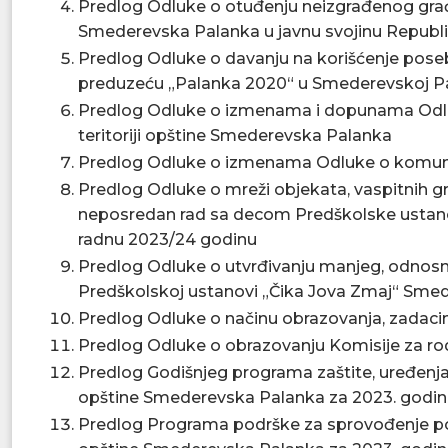
Predlog Odluke o otuđenju neizgrađenog građe
Smederevska Palanka u javnu svojinu Republi
Predlog Odluke o davanju na korišćenje po
preduzeću „Palanka 2020“ u Smederevskoj Pa
Predlog Odluke o izmenama i dopunama Odlu
teritoriji opštine Smederevska Palanka
Predlog Odluke o izmenama Odluke o komun
Predlog Odluke o mreži objekata, vaspitnih g
neposredan rad sa decom Predškolske ustano
radnu 2023/24 godinu
Predlog Odluke o utvrđivanju manjeg, odnos
Predškolskoj ustanovi „Čika Jova Zmaj“ Sme
Predlog Odluke o načinu obrazovanja, zadaci
Predlog Odluke o obrazovanju Komisije za r
Predlog Godišnjeg programa zaštite, uređenja i
opštine Smederevska Palanka za 2023. godi
Predlog Programa podrške za sprovođenje poljo