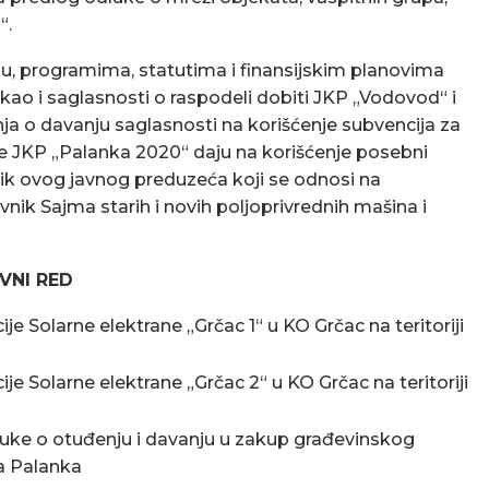
“.
adu, programima, statutima i finansijskim planovima
, kao i saglasnosti o raspodeli dobiti JKP „Vodovod“ i
ja o davanju saglasnosti na korišćenje subvencija za
se JKP „Palanka 2020“ daju na korišćenje posebni
nik ovog javnog preduzeća koji se odnosi na
vnik Sajma starih i novih poljoprivrednih mašina i
VNI RED
je Solarne elektrane „Grčac 1“ u KO Grčac na teritoriji
je Solarne elektrane „Grčac 2“ u KO Grčac na teritoriji
ke o otuđenju i davanju u zakup građevinskog
ka Palanka