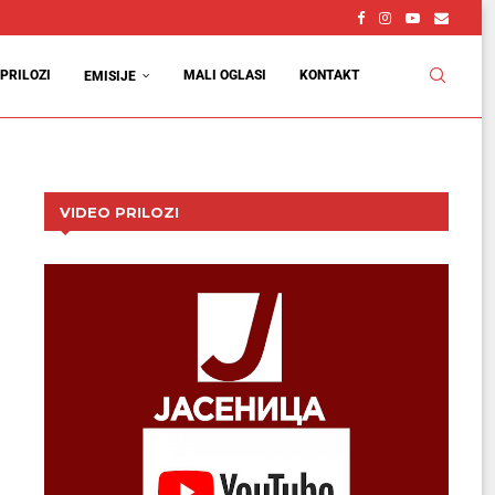
PRILOZI
MALI OGLASI
KONTAKT
EMISIJE
VIDEO PRILOZI