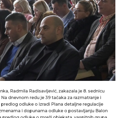
a, Radmila Radisavljević, zakazala je 8. sednicu
. Na dnevnom redu je 39 tačaka za razmatranje i
predlog odluke o izradi Plana detaljne regulacije
 o izmenama i dopunama odluke o postavljanju Balon
na predlog odluke o mreži objekata, vaspitnih grupa,