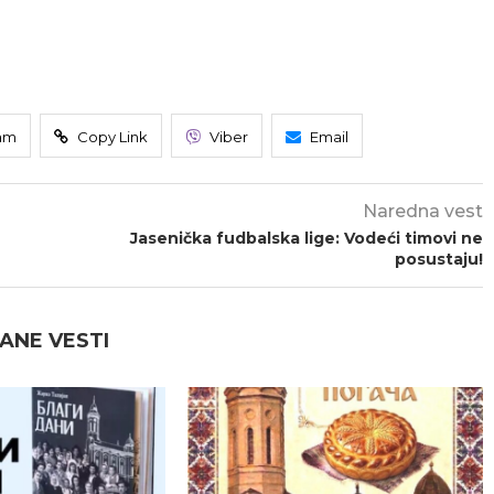
am
Copy Link
Viber
Email
Naredna vest
Jasenička fudbalska lige: Vodeći timovi ne
posustaju!
ANE VESTI