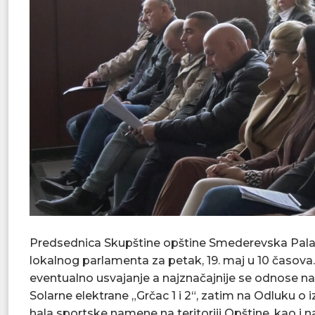
Predsednica Skupštine opštine Smederevska Palank
lokalnog parlamenta za petak, 19. maj u 10 časova
eventualno usvajanje a najznačajnije se odnose na 
Solarne elektrane „Grčac 1 i 2“, zatim na Odluku
hala sportske namene na teritoriji Opštine, kao i 