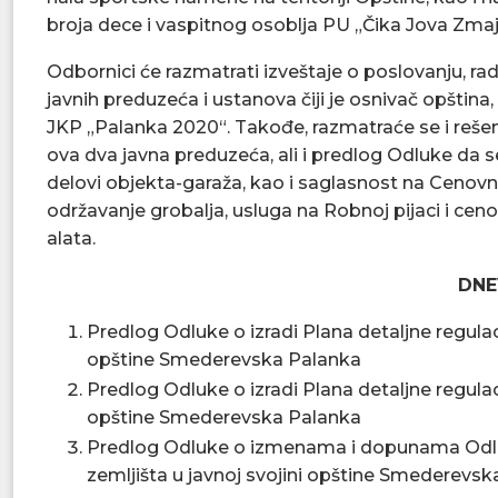
broja dece i vaspitnog osoblja PU „Čika Jova Zmaj
Odbornici će razmatrati izveštaje o poslovanju, r
javnih preduzeća i ustanova čiji je osnivač opština
JKP „Palanka 2020“. Takođe, razmatraće se i rešen
ova dva javna preduzeća, ali i predlog Odluke da 
delovi objekta-garaža, kao i saglasnost na Cenov
održavanje grobalja, usluga na Robnoj pijaci i ceno
alata.
DNE
Predlog Odluke o izradi Plana detaljne regulaci
opštine Smederevska Palanka
Predlog Odluke o izradi Plana detaljne regulaci
opštine Smederevska Palanka
Predlog Odluke o izmenama i dopunama Odlu
zemljišta u javnoj svojini opštine Smederevs