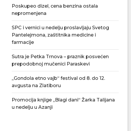
Poskupeo dizel, cena benzina ostala
nepromenjena
SPC i vernici u nedelju proslavljaju Svetog
Pantelejmona, zaštitnika medicine i
farmacije
Sutra je Petka Trnova – praznik posvećen
prepodobnoj mučenici Paraskevi
„Gondola etno vajb“ festival od 8. do 12.
avgusta na Zlatiboru
Promocija knjige „Blagi dani“ Žarka Talijana
u nedelju u Azanji