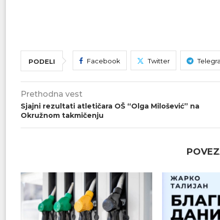
Facebook
Twitter
Telegr
PODELI
Prethodna vest
Sjajni rezultati atletičara OŠ “Olga Milošević” na
Okružnom takmičenju
POVEZ