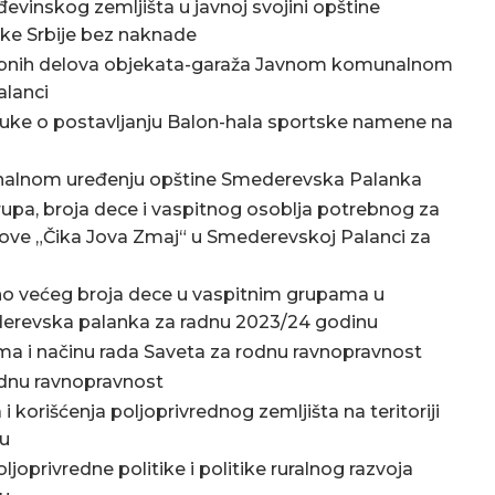
vinskog zemljišta u javnoj svojini opštine
ke Srbije bez naknade
sebnih delova objekata-garaža Javnom komunalnom
lanci
ke o postavljanju Balon-hala sportske namene na
alnom uređenju opštine Smederevska Palanka
rupa, broja dece i vaspitnog osoblja potrebnog za
ve „Čika Jova Zmaj“ u Smederevskoj Palanci za
no većeg broja dece u vaspitnim grupama u
derevska palanka za radnu 2023/24 godinu
ma i načinu rada Saveta za rodnu ravnopravnost
odnu ravnopravnost
 korišćenja poljoprivrednog zemljišta na teritoriji
nu
privredne politike i politike ruralnog razvoja