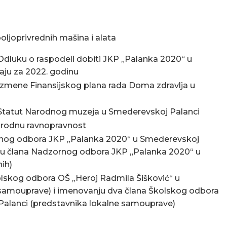
oljoprivrednih mašina i alata
Odluku o raspodeli dobiti JKP „Palanka 2020“ u
aju za 2022. godinu
Izmene Finansijskog plana rada Doma zdravlja u
 Statut Narodnog muzeja u Smederevskoj Palanci
 rodnu ravnopravnost
rnog odbora JKP „Palanka 2020“ u Smederevskoj
nju člana Nadzornog odbora JKP „Palanka 2020“ u
ih)
olskog odbora OŠ „Heroj Radmila Šišković“ u
 samouprave) i imenovanju dva člana Školskog odbora
Palanci (predstavnika lokalne samouprave)