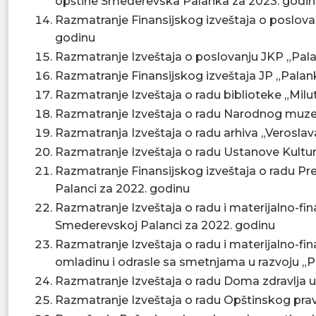
opštine Smederevska Palanka za 2023. godi
Razmatranje Finansijskog izveštaja o poslov
godinu
Razmatranje Izveštaja o poslovanju JKP „Pal
Razmatranje Finansijskog izveštaja JP „Palan
Razmatranje Izveštaja o radu biblioteke „Mil
Razmatranje Izveštaja o radu Narodnog muze
Razmatranja Izveštaja o radu arhiva „Veroslav
Razmatranje Izveštaja o radu Ustanove Kultur
Razmatranje Finansijskog izveštaja o radu P
Palanci za 2022. godinu
Razmatranje Izveštaja o radu i materijalno-fin
Smederevskoj Palanci za 2022. godinu
Razmatranje Izveštaja o radu i materijalno-f
omladinu i odrasle sa smetnjama u razvoju „
Razmatranje Izveštaja o radu Doma zdravlja 
Razmatranje Izveštaja o radu Opštinskog prav