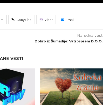
am
Copy Link
Viber
Email
Naredna vest
Dobro iz Šumadije: Vatrosprem D.O.O.
ANE VESTI