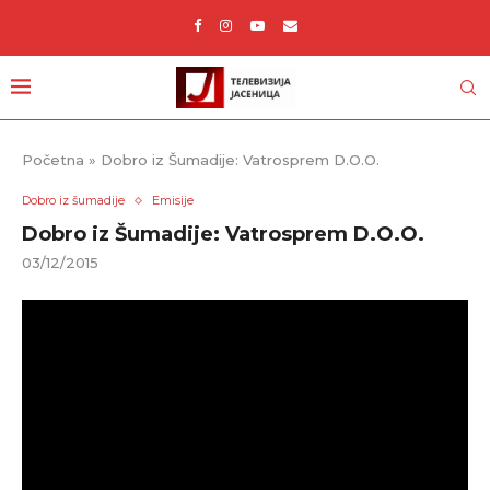
Početna
»
Dobro iz Šumadije: Vatrosprem D.O.O.
Dobro iz šumadije
Emisije
Dobro iz Šumadije: Vatrosprem D.O.O.
03/12/2015