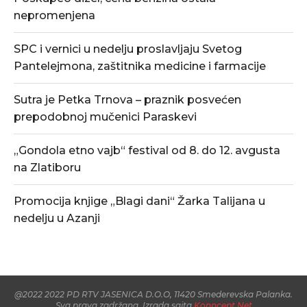
nepromenjena
SPC i vernici u nedelju proslavljaju Svetog
Pantelejmona, zaštitnika medicine i farmacije
Sutra je Petka Trnova – praznik posvećen
prepodobnoj mučenici Paraskevi
„Gondola etno vajb“ festival od 8. do 12. avgusta
na Zlatiboru
Promocija knjige „Blagi dani“ Žarka Talijana u
nedelju u Azanji
@2022 2022 PD RTV JASENICA D.O.O, 11420 Smederevska Palanka.
Sva prava zadržana. Izrada sajta
Konncept.Net